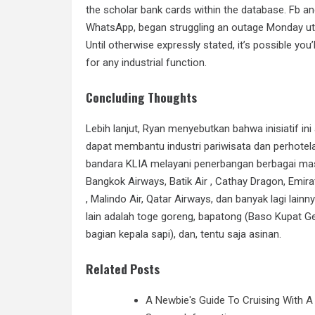
the scholar bank cards within the database. Fb and
WhatsApp, began struggling an outage Monday utt
Until otherwise expressly stated, it’s possible you
for any industrial function.
Concluding Thoughts
Lebih lanjut, Ryan menyebutkan bahwa inisiatif i
dapat membantu industri pariwisata dan perhotela
bandara KLIA melayani penerbangan berbagai maska
Bangkok Airways, Batik Air , Cathay Dragon, Emirat
, Malindo Air, Qatar Airways, dan banyak lagi lainn
lain adalah toge goreng, bapatong (Baso Kupat Gen
bagian kepala sapi), dan, tentu saja asinan.
Related Posts
A Newbie's Guide To Cruising With A 