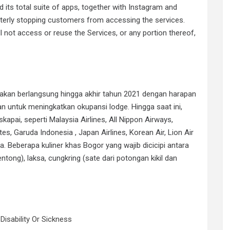
 its total suite of apps, together with Instagram and
erly stopping customers from accessing the services.
’ll not access or reuse the Services, or any portion thereof,
ni akan berlangsung hingga akhir tahun 2021 dengan harapan
n untuk meningkatkan okupansi lodge. Hingga saat ini,
pai, seperti Malaysia Airlines, All Nippon Airways,
es, Garuda Indonesia , Japan Airlines, Korean Air, Lion Air
ya. Beberapa kuliner khas Bogor yang wajib dicicipi antara
tong), laksa, cungkring (sate dari potongan kikil dan
Disability Or Sickness