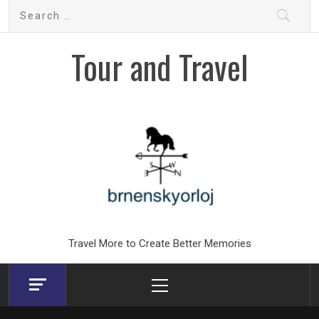
Skip
Search
to
for:
content
Tour and Travel
Travel More to Create Better Memories
Primary
Menu