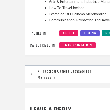
Arts & Entertainment Industries Man
How To Travel Iceland
Examples Of Business Merchandise
Communication, Promoting And Advert
TAGGED IN :
CREDIT
LISTING
NU
CATEGORIZED IN :
TRANSPORTATION
Post
4 Practical Camera Baggage For
navigation
Metropolis
LEAVE A REPLY