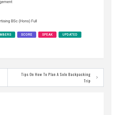
agement
ising BSc (Hons) Full
MBERS
SCORE
SPEAK
UPDATED
Tips On How To Plan A Solo Backpacking
Trip