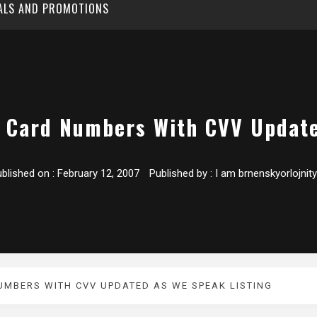
EALS AND PROMOTIONS
e Card Numbers With CVV Update
blished on :
February 12, 2007
Published by :
I am brnenskyorlojnity
UMBERS WITH CVV UPDATED AS WE SPEAK LISTING