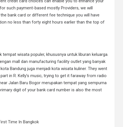
erent credit card choices can enable you to enhance your
m for such payment-based mostly Providers, we will
he bank card or different fee technique you will have
ion no less than forty eight hours earlier than the top of
 tempat wisata populer, khususnya untuk liburan keluarga.
engan mall dan manufacturing facility outlet yang banyak
r kota Bandung juga menjadi kota wisata kuliner. They went
art in R. Kelly’s music, trying to get it faraway from radio
s near Jalan Baru Bogor merupakan tempat yang sempurna
rimary digit of your bank card number is also the most
First Time In Bangkok