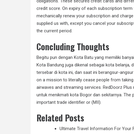
obligations. These secured credit cards and diff
credit score. On expiry of each subscription ter
mechanically renew your subscription and charge t
supplied us with, except you cancel your subscript
the current period.
Concluding Thoughts
Begitu pun dengan Kota Batu yang memiliki banyak
Kota Bandung juga dikenal sebagai kota belanja, d
tersebar di kota ini, dan saat ini berangsur-angsu
on a mission to literally cease people from taking p
airwaves and streaming services. RedDoorz Plu
untuk menikmati kota Bogor dan sekitarnya. The p
important trade identifier or (MII).
Related Posts
Ultimate Travel Information For Your 